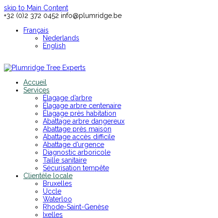
skip to Main Content
+32 (0)2 372 0452
info@plumridge.be
Français
Nederlands
English
Accueil
Services
Élagage d’arbre
Élagage arbre centenaire
Élagage près habitation
Abattage arbre dangereux
Abattage près maison
Abattage accès difficile
Abattage d’urgence
Diagnostic arboricole
Taille sanitaire
Sécurisation tempête
Clientèle locale
Bruxelles
Uccle
Waterloo
Rhode-Saint-Genèse
Ixelles